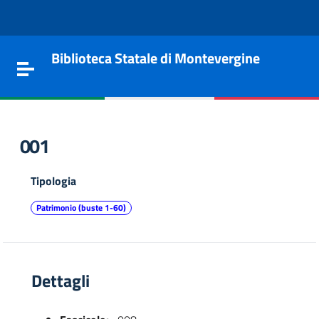
Vai al contenuto
Go to the navigation menu
Go to the footer
Biblioteca Statale di Montevergine
Toggle navigation
001
Tipologia
Patrimonio (buste 1-60)
Dettagli
e