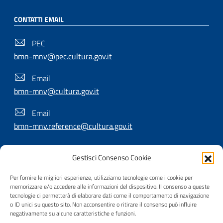
CONTATTI EMAIL
PEC
bmn-mnv@pec.cultura.gov.it
Email
bmn-mnv@cultura.gov.it
Email
bmn-mnv.reference@cultura.gov.it
Gestisci Consenso Cookie
SEGUICI SU
Per fornire le migliori esperienze, utilizziamo tecnologie come i cookie per
memorizzare e/o accedere alle informazioni del dispositivo. Il consenso a queste
tecnologie ci permetterà di elaborare dati come il comportamento di navigazione
o ID unici su questo sito. Non acconsentire o ritirare il consenso può influire
Useful Links Section
Privacy
|
Cookie policy
|
Contatti
|
Dichiarazione di
negativamente su alcune caratteristiche e funzioni.