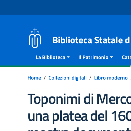
Vai al contenuto
Go to the navigation menu
Go to the footer
Biblioteca Statale 
La Biblioteca
Il Patrimonio
Cat
Home
Collezioni digitali
Libro moderno
Toponimi di Merco
una platea del 160