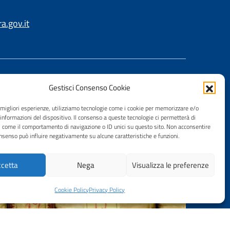
.gov.it
Gestisci Consenso Cookie
e migliori esperienze, utilizziamo tecnologie come i cookie per memorizzare e/o
 informazioni del dispositivo. Il consenso a queste tecnologie ci permetterà di
i come il comportamento di navigazione o ID unici su questo sito. Non acconsentire
consenso può influire negativamente su alcune caratteristiche e funzioni.
cetta
Nega
Visualizza le preferenze
Cookie Policy
Privacy Policy