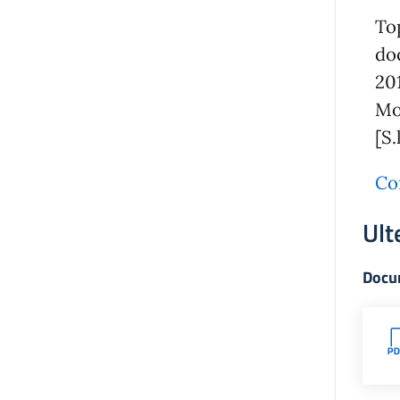
To
do
201
Mo
[S.
Co
Ult
Docum