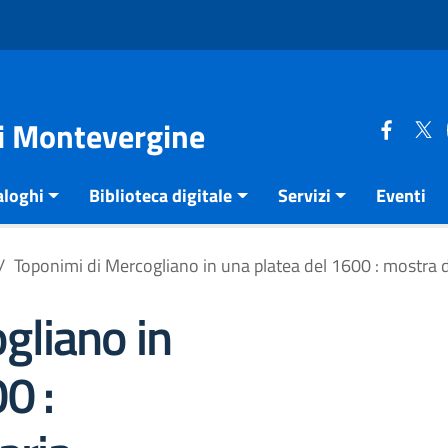
di Montevergine
aloghi
Biblioteca digitale
Servizi
Eventi
Toponimi di Mercogliano in una platea del 1600 : mostra
gliano in
0 :