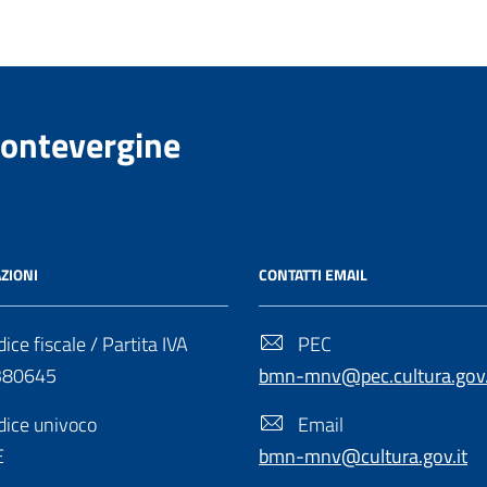
Montevergine
ZIONI
CONTATTI EMAIL
ice fiscale / Partita IVA
PEC
380645
bmn-mnv@pec.cultura.gov.
ice univoco
Email
E
bmn-mnv@cultura.gov.it