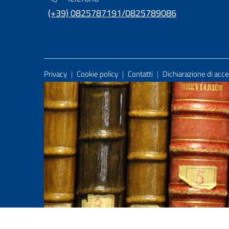
(+39) 0825787191/0825789086
Useful Links Section
Privacy
|
Cookie policy
|
Contatti
|
Dichiarazione di acces