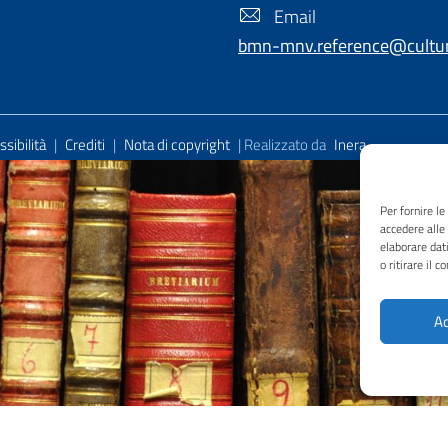
Email
bmn-mnv.reference@cultura
sibilità
|
Crediti
|
Nota di copyright
| Realizzato da
Inera
Per fornire l
accedere alle
elaborare dat
o ritirare il 
Ac