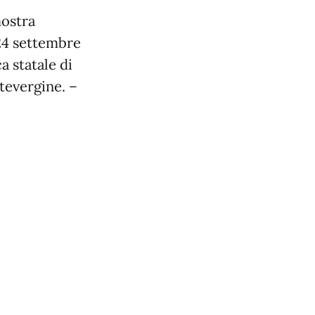
mostra
24 settembre
a statale di
tevergine. –