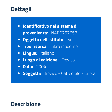
Dettagli
Identificativo nel sistema di
provenienza:
NAP0757657
Oggetto dell'istituto:
Si
Tipo risorsa:
Libro moderno
Lingua:
Italiano
Luogo di edizione:
Trevico
Data:
2004
Soggetti:
Trevico - Cattedrale - Cripta
Descrizione