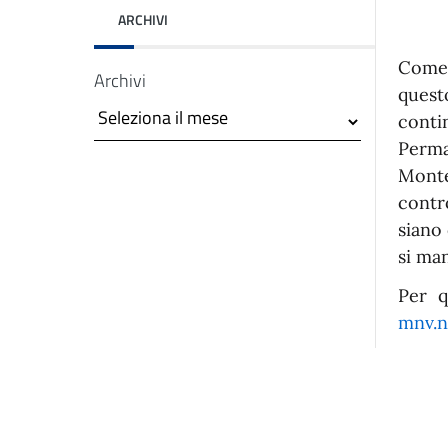
ARCHIVI
Come 
Archivi
quest
conti
Perma
Monte
contr
asparente
siano 
si ma
Per q
mnv.n