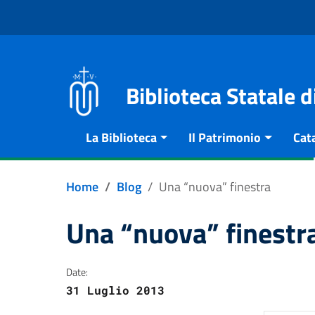
Vai al contenuto
Go to the navigation menu
Go to the footer
Biblioteca Statale 
La Biblioteca
Il Patrimonio
Cat
Home
Blog
Una “nuova” finestra
Una “nuova” finestr
Date:
31 Luglio 2013