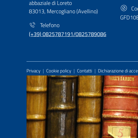
abbaziale di Loreto
Cod
83013, Mercogliano (Avellino)
GFD10
Telefono
(+39) 0825787191/0825789086
Useful Links Section
Privacy
|
Cookie policy
|
Contatti
|
Dichiarazione di acces