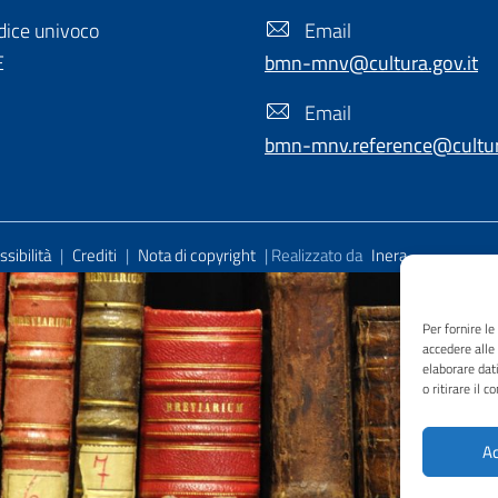
ice univoco
Email
E
bmn-mnv@cultura.gov.it
Email
bmn-mnv.reference@cultura
sibilità
|
Crediti
|
Nota di copyright
| Realizzato da
Inera
Per fornire l
accedere alle
elaborare dat
o ritirare il 
Ac