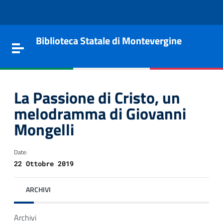
Vai al contenuto
Go to the navigation menu
Go to the footer
Biblioteca Statale di Montevergine
Toggle navigation
La Passione di Cristo, un
melodramma di Giovanni
Mongelli
Date:
22 Ottobre 2019
ARCHIVI
e
Archivi