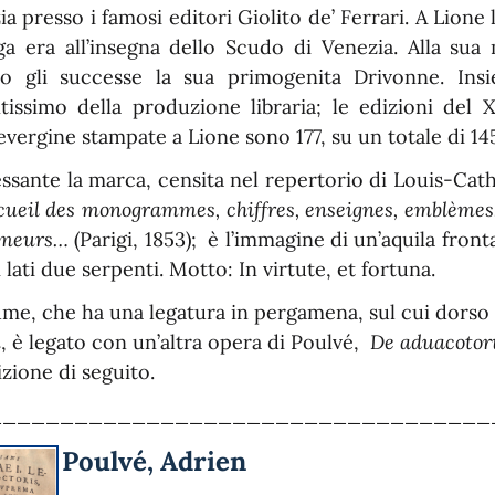
a presso i famosi editori Giolito de’ Ferrari. A Lione 
ga era all’insegna dello Scudo di Venezia. Alla su
rio gli successe la sua primogenita Drivonne. In
ntissimo della produzione libraria; le edizioni del 
vergine stampate a Lione sono 177, su un totale di 14
essante la marca, censita nel repertorio di Louis-Cath
ueil des monogrammes, chiffres, enseignes, emblèmes, d
imeurs…
(Parigi, 1853); è l’immagine di un’aquila fron
 lati due serpenti. Motto: In virtute, et fortuna.
lume, che ha una legatura in pergamena, sul cui dorso
i
, è legato con un’altra opera di Poulvé,
De aduacotor
zione di seguito.
___________________________________
Poulvé, Adrien