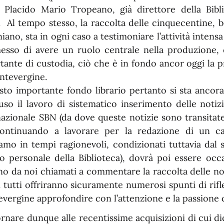
 Placido Mario Tropeano, già direttore della Bib
. Al tempo stesso, la raccolta delle cinquecentine, b
niano, sta in ogni caso a testimoniare l’attività inte
esso di avere un ruolo centrale nella produzione
tante di custodia, ciò che è in fondo ancor oggi la pr
ntevergine.
sto importante fondo librario pertanto si sta ancora
uso il lavoro di sistematico inserimento delle notizi
nazionale SBN (da dove queste notizie sono transitat
ontinuando a lavorare per la redazione di un ca
iamo in tempi ragionevoli, condizionati tuttavia dal 
to personale della Biblioteca), dovrà poi essere occ
no da noi chiamati a commentare la raccolta delle nos
i tutti offriranno sicuramente numerosi spunti di rifl
ergine approfondire con l’attenzione e la passione ch
ornare dunque alle recentissime acquisizioni di cui di