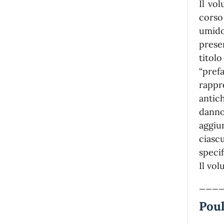
Il vo
corso
umido
prese
titol
“pref
rappr
antic
danno
aggiu
ciasc
specif
Il vo
___
Poul