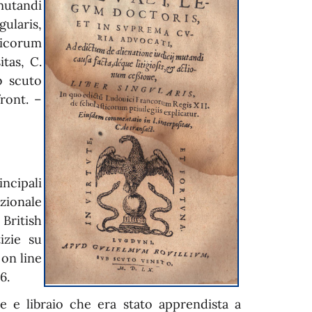
mutandi
gularis,
ticorum
tas, C.
b scuto
front. –
incipali
zionale
British
izie su
 on line
6.
e e libraio che era stato apprendista a