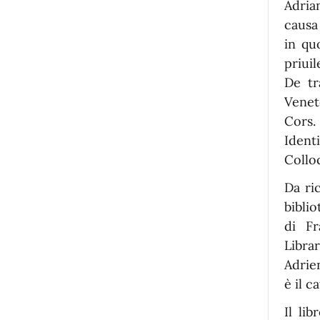
Adria
causa 
in qu
priui
De tr
Veneto
Cors. 
Ident
Collo
Da ric
bibli
di Fr
Libra
Adrie
è il c
Il li