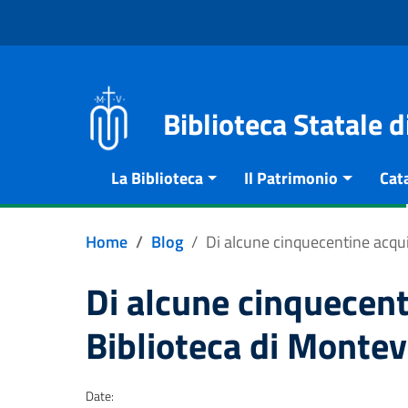
Vai al contenuto
Go to the navigation menu
Go to the footer
Biblioteca Statale 
La Biblioteca
Il Patrimonio
Cat
Home
Blog
Di alcune cinquecentine acqui
Di alcune cinquecent
Biblioteca di Monte
Date: