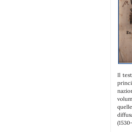
Il te
princi
nazio
volum
quelle
diffu
(1530-