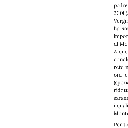
padre
2008)
Vergi
ha sm
impor
di Mo
A que
concl
rete 
ora c
(sper
ridot
saran
i qual
Montev
Per t