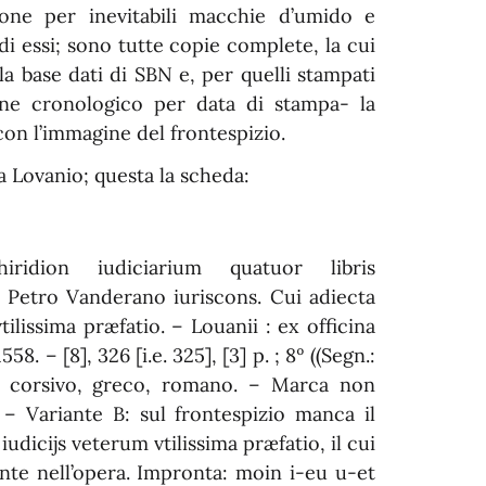
ione per inevitabili macchie d’umido e
di essi; sono tutte copie complete, la cui
la base dati di SBN e, per quelli stampati
dine cronologico per data di stampa- la
con l’immagine del frontespizio.
 a Lovanio; questa la scheda:
iridion iudiciarium quatuor libris
Petro Vanderano iuriscons. Cui adiecta
tilissima præfatio. – Louanii : ex officina
58. – [8], 326 [i.e. 325], [3] p. ; 8º ((Segn.:
e corsivo, greco, romano. – Marca non
. – Variante B: sul frontespizio manca il
 iudicijs veterum vtilissima præfatio, il cui
te nell’opera. Impronta: moin i-eu u-et