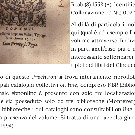
Reab (3) 1558 (A). Identif
Collocazione: CINQ 002 
Al di là di particolari m
qui (qual è ad esempio l’
volume attraverso l’indiv
in parti anch’esse più o 
interessante soffermarci s
tipici dei libri del Cinqu
sto di questo
Prochiron
si trova interamente riprodot
pali cataloghi collettivi
on line
, compreso KBR (Biblio
nale sbnonline è presente con solo tre localizzazion
e sia posseduto solo da tre biblioteche (Monteverg
 biblioteche i cui cataloghi sono consultabili
on line
,
sa presenza del volume. Si tratta di una raccolta giu
1594).