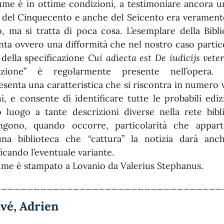
lume è in ottime condizioni, a testimoniare ancora una
 del Cinquecento e anche del Seicento era veramente di
, ma si tratta di poca cosa. L’esemplare della Bibl
nta ovvero una difformità che nel nostro caso partic
o della specificazione
Cui adiecta est De iudicijs vete
azione” è regolarmente presente nell’opera. Q
esenta una caratteristica che si riscontra in numero v
hi, e consente di identificare tutte le probabili ediz
 luogo a tante descrizioni diverse nella rete bibli
ngono, quando occorre, particolarità che appar
una biblioteca che “cattura” la notizia darà anc
icando l’eventuale variante.
lume è stampato a Lovanio da Valerius Stephanus.
___________________________________
vé, Adrien