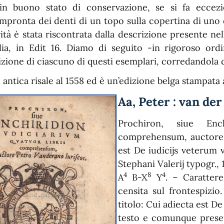
 in buono stato di conservazione, se si fa eccez
’impronta dei denti di un topo sulla copertina di uno 
ità è stata riscontrata dalla descrizione presente nel
alia, in Edit 16. Diamo di seguito -in rigoroso or
izione di ciascuno di questi esemplari, corredandola 
 antica risale al 1558 ed è un’edizione belga stampata
Aa, Peter : van der
Prochiron, siue Ench
comprehensum, auctore 
est De iudicijs veterum v
Stephani Valerij typogr., 15
4
8
4
A
B-X
Y
. – Caratter
censita sul frontespizio
titolo: Cui adiecta est De
testo e comunque presen