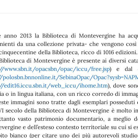
e anno 2013 la Biblioteca di Montevergine ha acqu
nienti da una collezione privata- che vengono così 
cinquecentine della Biblioteca, ricco di 1016 edizioni
 Biblioteca di Montevergine è presente ai diversi cat
://www.sbn.it/opacsbn/opac/iccu/free.jsp
) e dal ca
//polosbn.bnnonline.it/SebinaOpac/Opac?sysb=NA
//edit16.iccu.sbn.it/web_iccu/ihome.htm
), dove son
lia o in lingua italiana, con un ricco corredo di imma
este immagini sono tratte dagli esemplari posseduti 
VI secolo della Biblioteca di Montevergine è molto 
rettanto vasto patrimonio documentario, a meglio de
ergine e dell’esteso contesto territoriale su cui si e
abito bianco (per citare uno dei più autorevoli studio