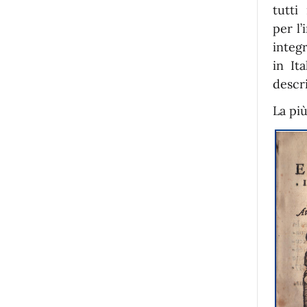
tutti
per l
integr
in It
descr
La più