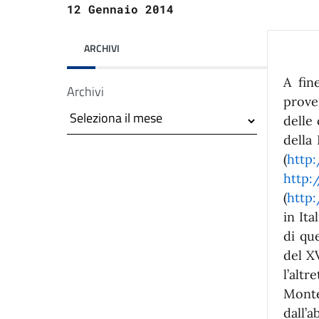
12 Gennaio 2014
ARCHIVI
A fin
Archivi
prove
delle 
della
(
http
asparente
http:
(
http:
in Ita
di qu
del X
l’alt
Montev
dall’