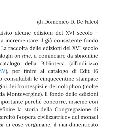
(di Domenico D. De Falco)
isito alcune edizioni del XVI secolo -
a incrementare il già consistente fondo
. La raccolta delle edizioni del XVI secolo
aloghi
on line
, a cominciare da sbnonline
talogo della Biblioteca (all’indirizzo
PMV
), per finire al catalogo di Edit 16
o consultabili le cinquecentine stampate
gini dei frontespizi e dei colophon (molte
da Montevergine). Il fondo delle edizioni
importante perché concorre, insieme con
finire la storia della Congregazione di
sercitò l’«opera civilizzatrice» dei monaci
si di cose verginiane, il mai dimenticato