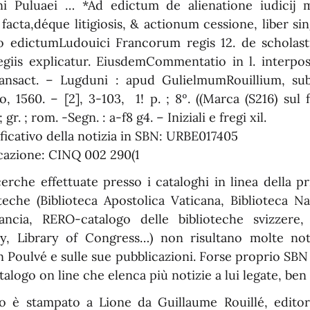
ni Puluaei … *Ad edictum de alienatione iudicij 
facta,déque litigiosis, & actionum cessione, liber sin
o edictumLudouici Francorum regis 12. de scholas
legiis explicatur. EiusdemCommentatio in l. interposi
ansact. – Lugduni : apud GulielmumRouillium, su
, 1560. – [2], 3-103, 1! p. ; 8º. ((Marca (S216) sul 
; gr. ; rom. -Segn. : a-f8 g4. – Iniziali e fregi xil.
ificativo della notizia in SBN: URBE017405
cazione: CINQ 002 290(1
erche effettuate presso i cataloghi in linea della pr
oteche (Biblioteca Apostolica Vaticana, Biblioteca Na
ancia, RERO-catalogo delle biblioteche svizzere, 
ry, Library of Congress…) non risultano molte not
n Poulvé e sulle sue pubblicazioni. Forse proprio SBN
atalogo on line che elenca più notizie a lui legate, ben 
bro è stampato a Lione da Guillaume Rouillé, editor