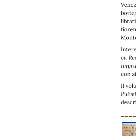
Venezi
botte
libra
fiore
Monte
Inter
ou Rec
impr
con ai
Il vo
Pulve
descri
___