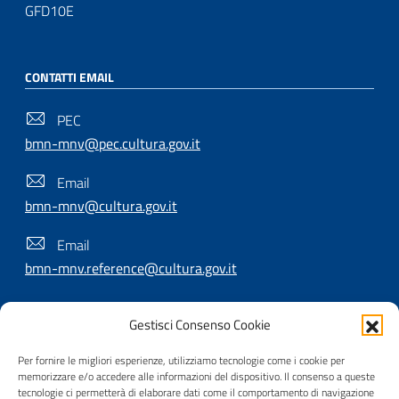
GFD10E
CONTATTI EMAIL
PEC
bmn-mnv@pec.cultura.gov.it
Email
bmn-mnv@cultura.gov.it
Email
bmn-mnv.reference@cultura.gov.it
Gestisci Consenso Cookie
SEGUICI SU
Per fornire le migliori esperienze, utilizziamo tecnologie come i cookie per
memorizzare e/o accedere alle informazioni del dispositivo. Il consenso a queste
tecnologie ci permetterà di elaborare dati come il comportamento di navigazione