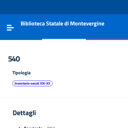
Vai al contenuto
Go to the navigation menu
Go to the footer
Biblioteca Statale di Montevergine
Toggle navigation
540
Tipologia
Inventario-secoli XIX-XX
Dettagli
e