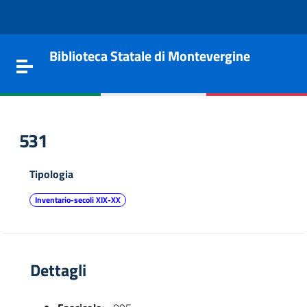
Vai al contenuto
Go to the navigation menu
Go to the footer
Biblioteca Statale di Montevergine
Toggle navigation
531
Tipologia
Inventario-secoli XIX-XX
Dettagli
e