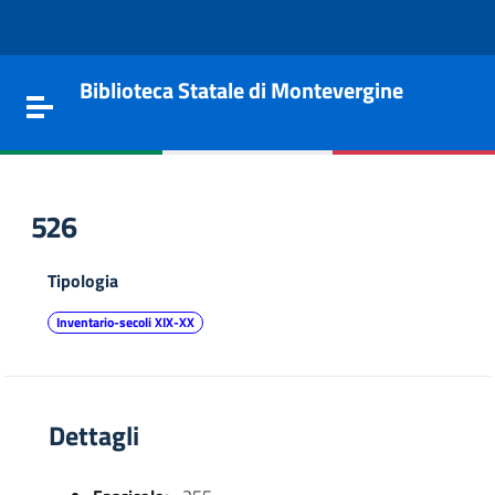
Vai al contenuto
Go to the navigation menu
Go to the footer
Biblioteca Statale di Montevergine
Toggle navigation
526
Tipologia
Inventario-secoli XIX-XX
Dettagli
e