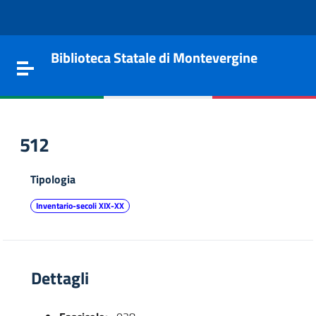
Vai al contenuto
Go to the navigation menu
Go to the footer
Biblioteca Statale di Montevergine
Toggle navigation
512
Tipologia
Inventario-secoli XIX-XX
Dettagli
e