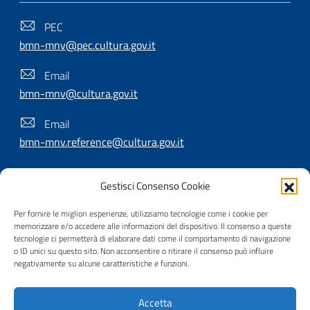
PEC
bmn-mnv@pec.cultura.gov.it
Email
bmn-mnv@cultura.gov.it
Email
bmn-mnv.reference@cultura.gov.it
Gestisci Consenso Cookie
SEGUICI SU
Per fornire le migliori esperienze, utilizziamo tecnologie come i cookie per
memorizzare e/o accedere alle informazioni del dispositivo. Il consenso a queste
tecnologie ci permetterà di elaborare dati come il comportamento di navigazione
o ID unici su questo sito. Non acconsentire o ritirare il consenso può influire
Useful Links Section
Privacy
|
Cookie policy
|
Contatti
|
Dichiarazione di
negativamente su alcune caratteristiche e funzioni.
accessibilità
|
Crediti
|
Nota di copyright
| Realizzato da
Accetta
Inera