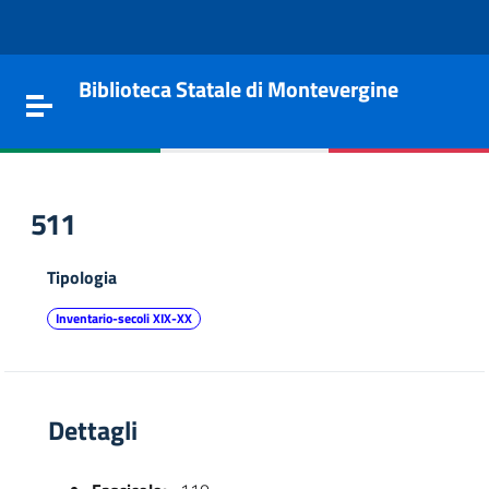
Vai al contenuto
Go to the navigation menu
Go to the footer
Biblioteca Statale di Montevergine
Toggle navigation
511
Tipologia
Inventario-secoli XIX-XX
Dettagli
e