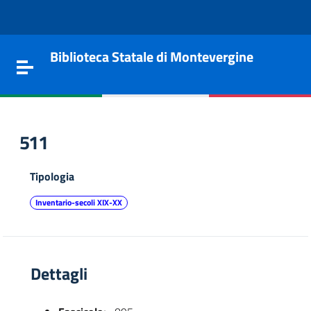
Vai al contenuto
Go to the navigation menu
Go to the footer
Biblioteca Statale di Montevergine
Toggle navigation
511
Tipologia
Inventario-secoli XIX-XX
Dettagli
e