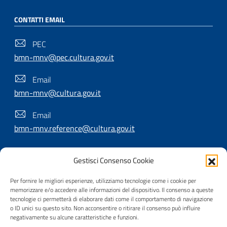
CONTATTI EMAIL
PEC
bmn-mnv@pec.cultura.gov.it
Email
bmn-mnv@cultura.gov.it
Email
bmn-mnv.reference@cultura.gov.it
Gestisci Consenso Cookie
SEGUICI SU
Per fornire le migliori esperienze, utilizziamo tecnologie come i cookie per
memorizzare e/o accedere alle informazioni del dispositivo. Il consenso a queste
tecnologie ci permetterà di elaborare dati come il comportamento di navigazione
o ID unici su questo sito. Non acconsentire o ritirare il consenso può influire
Useful Links Section
Privacy
|
Cookie policy
|
Contatti
|
Dichiarazione di
negativamente su alcune caratteristiche e funzioni.