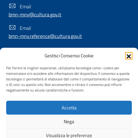
Email
bmn-mnv@cultura.gov.it
Email
bmn-mnv.reference@cultura.gov.it
Gestisci Consenso Cookie
SEGUICI SU
Per fornire le migliori esperienze, utilizziamo tecnologie come i cookie per
memorizzare e/o accedere alle informazioni del dispositivo. Il consenso a queste
tecnologie ci permetterà di elaborare dati come il comportamento di navigazione
o ID unici su questo sito. Non acconsentire o ritirare il consenso può influire
Useful Links Section
Privacy
|
Cookie policy
|
Contatti
|
Dichiarazione di
negativamente su alcune caratteristiche e funzioni.
accessibilità
|
Crediti
|
Nota di copyright
| Realizzato da
Accetta
Inera
Nega
Visualizza le preferenze