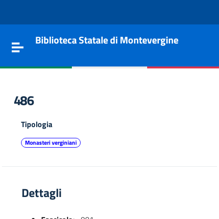
Vai al contenuto
Go to the navigation menu
Go to the footer
Biblioteca Statale di Montevergine
Toggle navigation
486
Tipologia
Monasteri verginiani
Dettagli
e