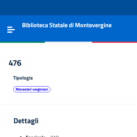
Vai al contenuto
Go to the navigation menu
Go to the footer
Biblioteca Statale di Montevergine
Toggle navigation
476
Tipologia
Monasteri verginiani
Dettagli
e