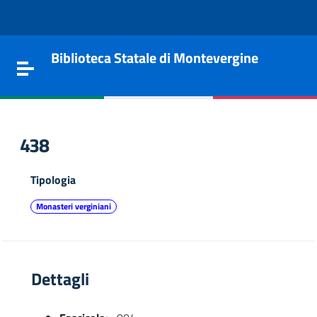
Vai al contenuto
Go to the navigation menu
Go to the footer
Biblioteca Statale di Montevergine
Toggle navigation
438
Tipologia
Monasteri verginiani
Dettagli
e