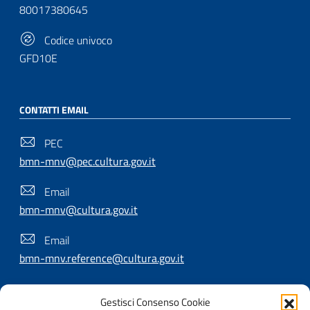
80017380645
Codice univoco
GFD10E
CONTATTI EMAIL
PEC
bmn-mnv@pec.cultura.gov.it
Email
bmn-mnv@cultura.gov.it
Email
bmn-mnv.reference@cultura.gov.it
Gestisci Consenso Cookie
SEGUICI SU