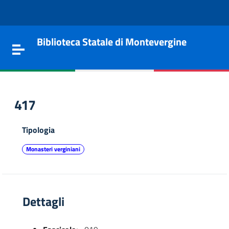
Vai al contenuto
Go to the navigation menu
Go to the footer
Biblioteca Statale di Montevergine
Toggle navigation
417
Tipologia
Monasteri verginiani
Dettagli
e