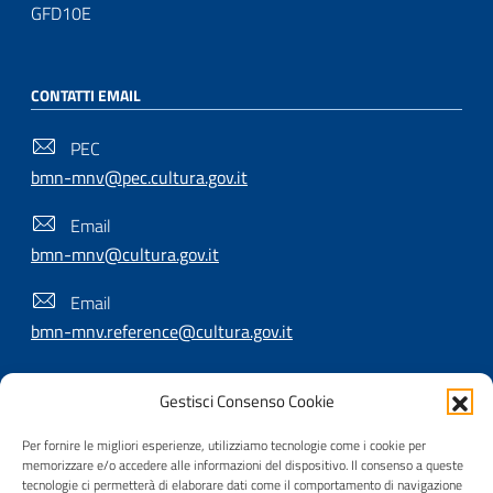
GFD10E
CONTATTI EMAIL
PEC
bmn-mnv@pec.cultura.gov.it
Email
bmn-mnv@cultura.gov.it
Email
bmn-mnv.reference@cultura.gov.it
Gestisci Consenso Cookie
SEGUICI SU
Per fornire le migliori esperienze, utilizziamo tecnologie come i cookie per
memorizzare e/o accedere alle informazioni del dispositivo. Il consenso a queste
tecnologie ci permetterà di elaborare dati come il comportamento di navigazione