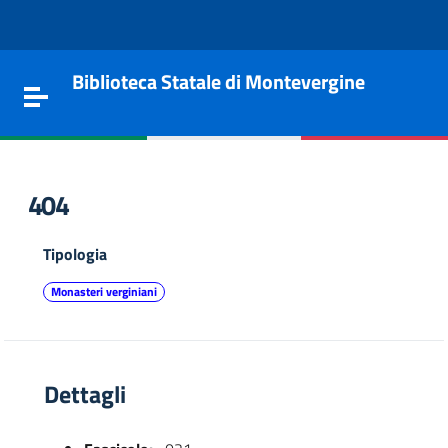
Vai al contenuto
Go to the navigation menu
Go to the footer
Biblioteca Statale di Montevergine
Toggle navigation
404
Tipologia
Monasteri verginiani
Dettagli
e