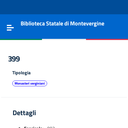
Vai al contenuto
Go to the navigation menu
Go to the footer
Biblioteca Statale di Montevergine
Toggle navigation
399
Tipologia
Monasteri verginiani
Dettagli
e