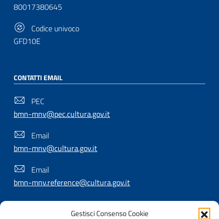
80017380645
Codice univoco
GFD10E
CONTATTI EMAIL
PEC
bmn-mnv@pec.cultura.gov.it
Email
bmn-mnv@cultura.gov.it
Email
bmn-mnv.reference@cultura.gov.it
Gestisci Consenso Cookie
SEGUICI SU