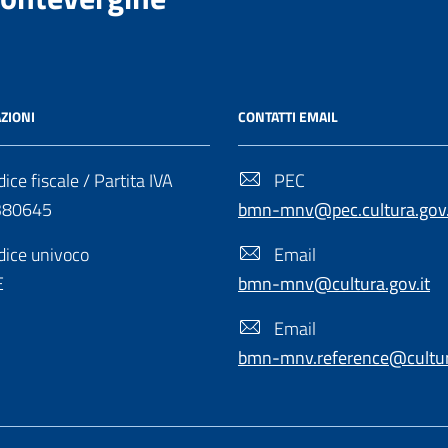
ZIONI
CONTATTI EMAIL
ice fiscale / Partita IVA
PEC
380645
bmn-mnv@pec.cultura.gov.
ice univoco
Email
E
bmn-mnv@cultura.gov.it
Email
bmn-mnv.reference@cultura