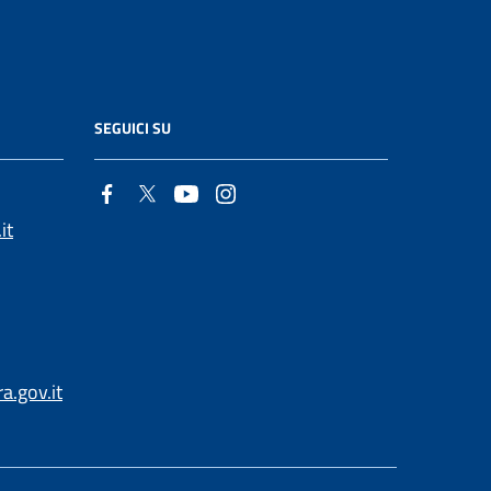
SEGUICI SU
it
.gov.it