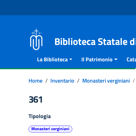
Vai al contenuto
Go to the navigation menu
Go to the footer
Biblioteca Statale 
La Biblioteca
Il Patrimonio
Cat
Home
Inventario
Monasteri verginiani
361
Tipologia
Monasteri verginiani