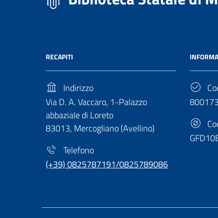
RECAPITI
INFORMA
Indirizzo
Cod
Via D. A. Vaccaro, 1-Palazzo
80017
abbaziale di Loreto
Cod
83013, Mercogliano (Avellino)
GFD10
Telefono
(+39) 0825787191/0825789086