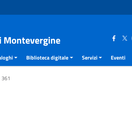
di Montevergine
aloghi
Biblioteca digitale
Servizi
Eventi
361