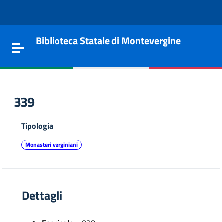
Vai al contenuto
Go to the navigation menu
Go to the footer
Biblioteca Statale di Montevergine
Toggle navigation
339
Tipologia
Monasteri verginiani
Dettagli
e