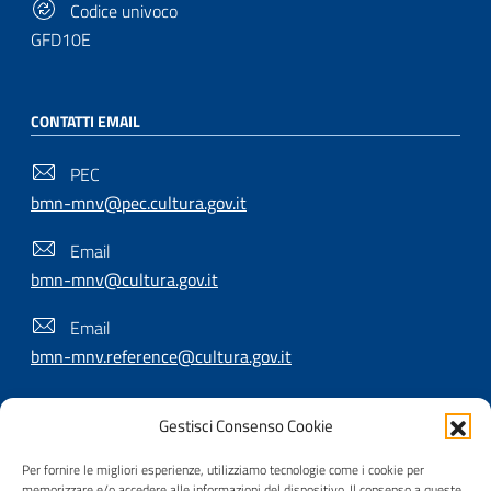
Codice univoco
GFD10E
CONTATTI EMAIL
PEC
bmn-mnv@pec.cultura.gov.it
Email
bmn-mnv@cultura.gov.it
Email
bmn-mnv.reference@cultura.gov.it
Gestisci Consenso Cookie
SEGUICI SU
Per fornire le migliori esperienze, utilizziamo tecnologie come i cookie per
memorizzare e/o accedere alle informazioni del dispositivo. Il consenso a queste