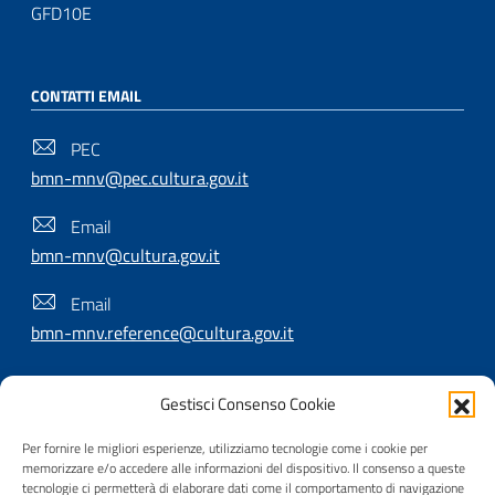
GFD10E
CONTATTI EMAIL
PEC
bmn-mnv@pec.cultura.gov.it
Email
bmn-mnv@cultura.gov.it
Email
bmn-mnv.reference@cultura.gov.it
Gestisci Consenso Cookie
SEGUICI SU
Per fornire le migliori esperienze, utilizziamo tecnologie come i cookie per
memorizzare e/o accedere alle informazioni del dispositivo. Il consenso a queste
tecnologie ci permetterà di elaborare dati come il comportamento di navigazione