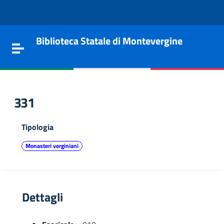
Vai al contenuto
Go to the navigation menu
Go to the footer
Biblioteca Statale di Montevergine
Toggle navigation
331
Tipologia
Monasteri verginiani
Dettagli
e