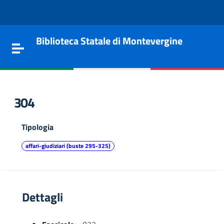
Vai al contenuto
Go to the navigation menu
Go to the footer
Biblioteca Statale di Montevergine
Toggle navigation
304
Tipologia
affari-giudiziari (buste 295-325)
Dettagli
e