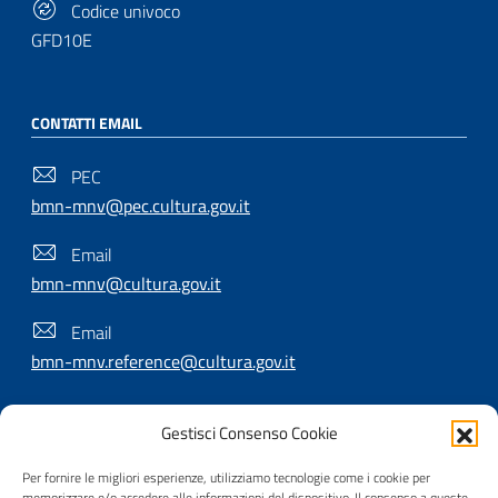
Codice univoco
GFD10E
CONTATTI EMAIL
PEC
bmn-mnv@pec.cultura.gov.it
Email
bmn-mnv@cultura.gov.it
Email
bmn-mnv.reference@cultura.gov.it
Gestisci Consenso Cookie
SEGUICI SU
Per fornire le migliori esperienze, utilizziamo tecnologie come i cookie per
memorizzare e/o accedere alle informazioni del dispositivo. Il consenso a queste