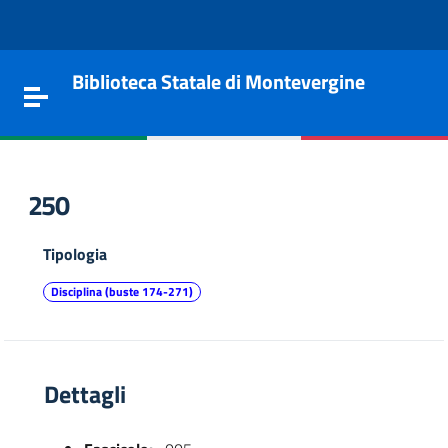
Vai al contenuto
Go to the navigation menu
Go to the footer
Biblioteca Statale di Montevergine
Toggle navigation
250
Tipologia
Disciplina (buste 174-271)
Dettagli
e