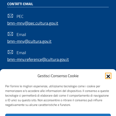
CONTATTI EMAIL
PEC
bmn-mnv@pec.cultura.gov.it
Email
bmn-mnv@cultura.gov.it
Email
bmn-mnv.reference@cultura.gov.it
Gestisci Consenso Cookie
SEGUICI SU
Per fornire le migliori esperienze, utilizziamo tecnologie come i cookie per
memorizzare e/o accedere alle informazioni del dispositivo. Il consenso a queste
tecnologie ci permetterà di elaborare dati come il comportamento di navigazione
o ID unici su questo sito. Non acconsentire o ritirare il consenso può influire
Useful Links Section
Privacy
|
Cookie policy
|
Contatti
|
Dichiarazione di
negativamente su alcune caratteristiche e funzioni.
accessibilità
|
Crediti
|
Nota di copyright
| Realizzato da