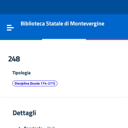
Vai al contenuto
Go to the navigation menu
Go to the footer
Biblioteca Statale di Montevergine
Toggle navigation
248
Tipologia
Disciplina (buste 174-271)
Dettagli
e