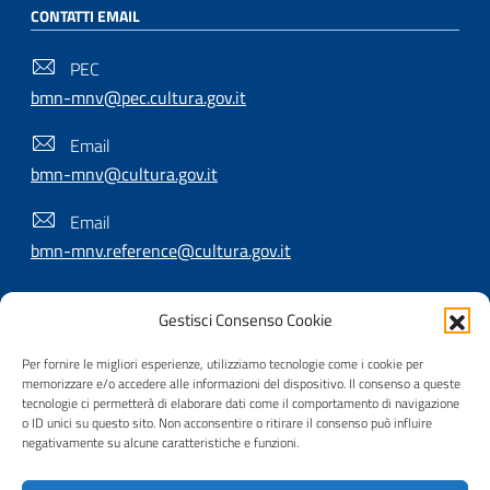
CONTATTI EMAIL
PEC
bmn-mnv@pec.cultura.gov.it
Email
bmn-mnv@cultura.gov.it
Email
bmn-mnv.reference@cultura.gov.it
Gestisci Consenso Cookie
SEGUICI SU
Per fornire le migliori esperienze, utilizziamo tecnologie come i cookie per
memorizzare e/o accedere alle informazioni del dispositivo. Il consenso a queste
tecnologie ci permetterà di elaborare dati come il comportamento di navigazione
o ID unici su questo sito. Non acconsentire o ritirare il consenso può influire
Useful Links Section
Privacy
|
Cookie policy
|
Contatti
|
Dichiarazione di
negativamente su alcune caratteristiche e funzioni.
accessibilità
|
Crediti
|
Nota di copyright
| Realizzato da