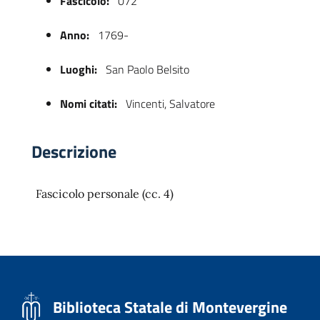
Fascicolo:
072
Anno:
1769-
Luoghi:
San Paolo Belsito
Nomi citati:
Vincenti, Salvatore
Descrizione
 trasparente
Fascicolo personale (cc. 4)
Biblioteca Statale di Montevergine