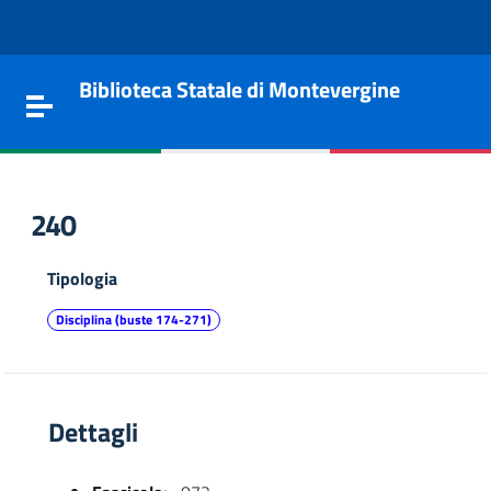
Vai al contenuto
Go to the navigation menu
Go to the footer
Biblioteca Statale di Montevergine
Toggle navigation
240
Tipologia
Disciplina (buste 174-271)
Dettagli
e