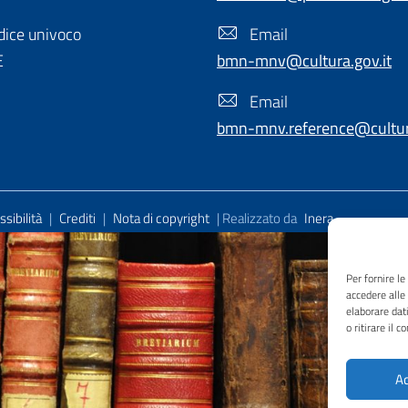
ice univoco
Email
E
bmn-mnv@cultura.gov.it
Email
bmn-mnv.reference@cultura
sibilità
|
Crediti
|
Nota di copyright
| Realizzato da
Inera
Per fornire l
accedere alle
elaborare dat
o ritirare il 
Ac