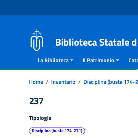
Vai al contenuto
Go to the navigation menu
Go to the footer
Biblioteca Statale 
La Biblioteca
Il Patrimonio
Cat
Home
Inventario
Disciplina (buste 174-
237
Tipologia
Disciplina (buste 174-271)