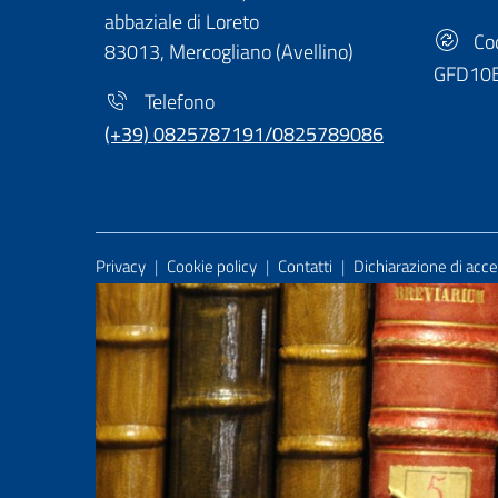
abbaziale di Loreto
Cod
83013, Mercogliano (Avellino)
GFD10
Telefono
(+39) 0825787191/0825789086
Useful Links Section
Privacy
|
Cookie policy
|
Contatti
|
Dichiarazione di acces