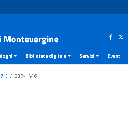
di Montevergine
aloghi
Biblioteca digitale
Servizi
Eventi
271)
237-1446