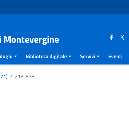
di Montevergine
aloghi
Biblioteca digitale
Servizi
Eventi
271)
218-878