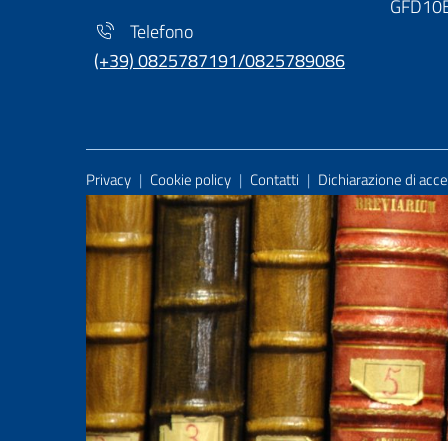
GFD10
Telefono
(+39) 0825787191/0825789086
Useful Links Section
Privacy
|
Cookie policy
|
Contatti
|
Dichiarazione di acces