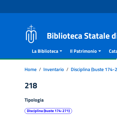
Vai al contenuto
Go to the navigation menu
Go to the footer
Biblioteca Statale 
La Biblioteca
Il Patrimonio
Cat
Home
Inventario
Disciplina (buste 174-
218
Tipologia
Disciplina (buste 174-271)