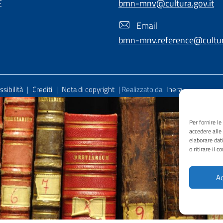
E
bmn-mnv@cultura.gov.it
Email
bmn-mnv.reference@cultura
sibilità
|
Crediti
|
Nota di copyright
| Realizzato da
Inera
Per fornire l
accedere alle
elaborare dat
o ritirare il 
Ac