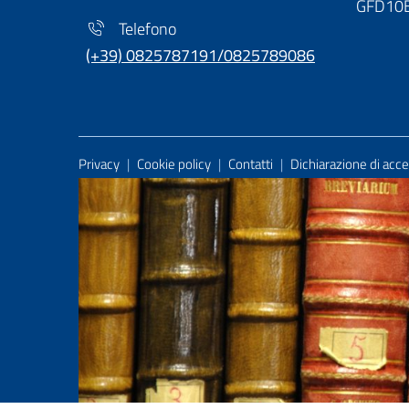
GFD10
Telefono
(+39) 0825787191/0825789086
Useful Links Section
Privacy
|
Cookie policy
|
Contatti
|
Dichiarazione di acces