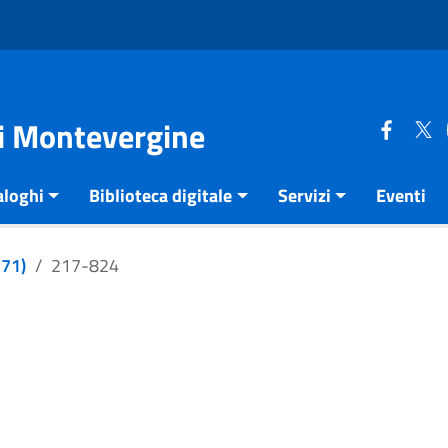
di Montevergine
aloghi
Biblioteca digitale
Servizi
Eventi
271)
217-824