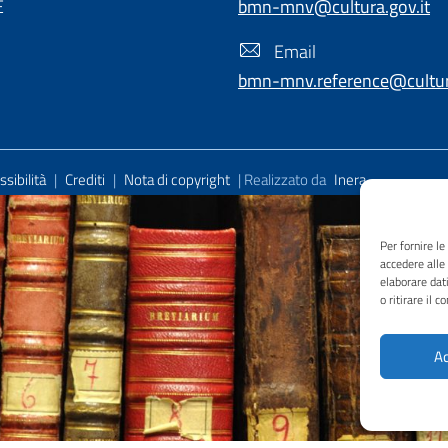
E
bmn-mnv@cultura.gov.it
Email
bmn-mnv.reference@cultura
sibilità
|
Crediti
|
Nota di copyright
| Realizzato da
Inera
Per fornire l
accedere alle
elaborare dat
o ritirare il 
Ac