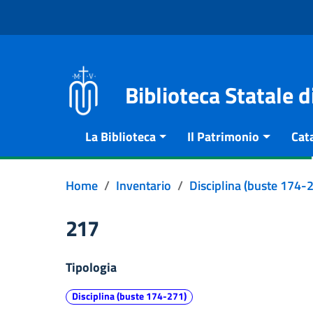
Vai al contenuto
Go to the navigation menu
Go to the footer
Biblioteca Statale 
La Biblioteca
Il Patrimonio
Cat
Home
Inventario
Disciplina (buste 174-
217
Tipologia
Disciplina (buste 174-271)