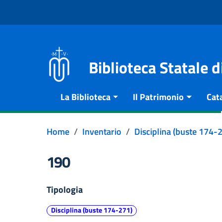
Vai al contenuto
Go to the navigation menu
Go to the footer
Biblioteca Statale 
La Biblioteca
Il Patrimonio
Cat
Home
Inventario
Disciplina (buste 174-
190
Tipologia
Disciplina (buste 174-271)