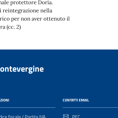
nale protettore Doria.
i reintegrazione nella
rico per non aver ottenuto il
a (cc. 2)
Montevergine
ZIONI
CONTATTI EMAIL
ice fiscale / Partita IVA
PEC