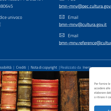
380645
bmn-mnv@pec.cultura.gov.
ice univoco
Email
E
bmn-mnv@cultura.gov.it
Email
bmn-mnv.reference@cultura
sibilità
|
Crediti
|
Nota di copyright
| Realizzato da
Inera
Per fornire l
accedere alle
elaborare dat
o ritirare il 