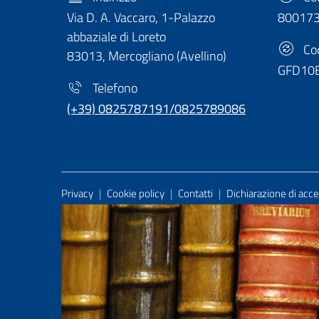
Via D. A. Vaccaro, 1-Palazzo
80017
abbaziale di Loreto
Cod
83013, Mercogliano (Avellino)
GFD10
Telefono
(+39) 0825787191/0825789086
Useful Links Section
Privacy
|
Cookie policy
|
Contatti
|
Dichiarazione di acces