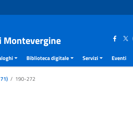
di Montevergine
aloghi
Biblioteca digitale
Servizi
Eventi
271)
190-272