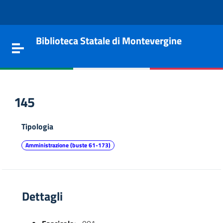
Vai al contenuto
Go to the navigation menu
Go to the footer
Biblioteca Statale di Montevergine
Toggle navigation
145
Tipologia
Amministrazione (buste 61-173)
Dettagli
e