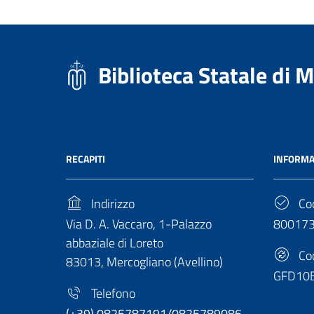
Biblioteca Statale di 
RECAPITI
INFORMA
Indirizzo
Cod
Via D. A. Vaccaro, 1-Palazzo
80017
abbaziale di Loreto
Cod
83013, Mercogliano (Avellino)
GFD10
Telefono
(+39) 0825787191/0825789086