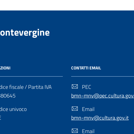
Montevergine
ZIONI
CONTATTI EMAIL
ice fiscale / Partita IVA
PEC
380645
bmn-mnv@pec.cultura.gov.
ice univoco
Email
E
bmn-mnv@cultura.gov.it
Email