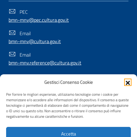
PEC
bmn-mnv@pec.cultura.gov.it
Email
bmn-mnv@cultura.gov.it
Email
bmn-mnv.reference@cultura.gov.it
Gestisci Consenso Cookie
SEGUICI SU
Per fornire le migliori esperienze, utilizziamo tecnologie come i cookie per
memorizzare e/o accedere alle informazioni del dispositivo. Il consenso a queste
tecnologie ci permetterà di elaborare dati come il comportamento di navigazione
o ID unici su questo sito. Non acconsentire o ritirare il consenso può influire
Useful Links Section
Privacy
|
Cookie policy
|
Contatti
|
Dichiarazione di
negativamente su alcune caratteristiche e funzioni.
accessibilità
|
Crediti
|
Nota di copyright
| Realizzato da
Accetta
Inera