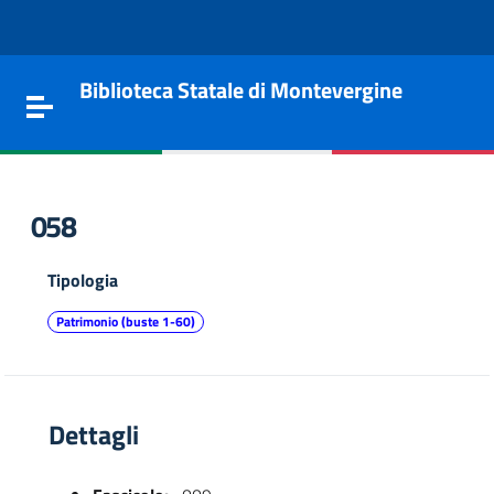
Vai al contenuto
Go to the navigation menu
Go to the footer
Biblioteca Statale di Montevergine
Toggle navigation
058
Tipologia
Patrimonio (buste 1-60)
Dettagli
e