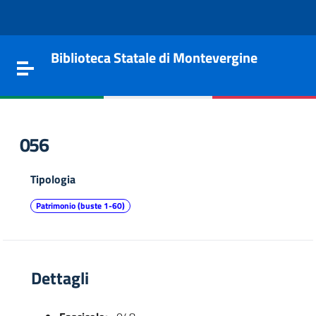
Vai al contenuto
Go to the navigation menu
Go to the footer
Biblioteca Statale di Montevergine
Toggle navigation
056
Tipologia
Patrimonio (buste 1-60)
Dettagli
e