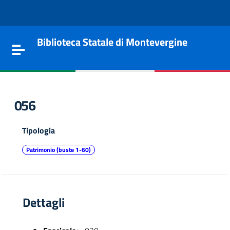
Vai al contenuto
Go to the navigation menu
Go to the footer
Biblioteca Statale di Montevergine
Toggle navigation
056
Tipologia
Patrimonio (buste 1-60)
Dettagli
e