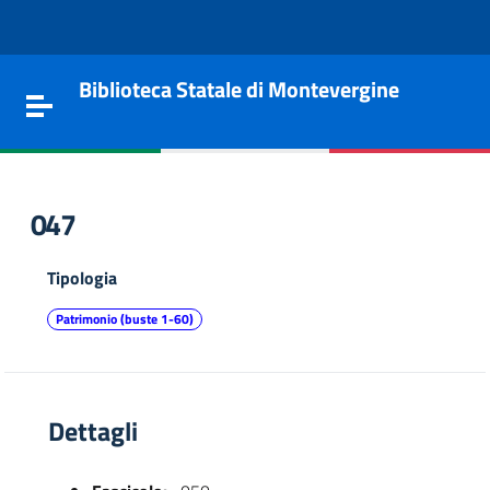
Vai al contenuto
Go to the navigation menu
Go to the footer
Biblioteca Statale di Montevergine
Toggle navigation
047
Tipologia
Patrimonio (buste 1-60)
Dettagli
e