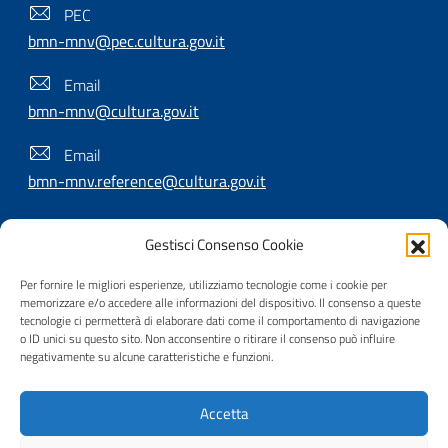
PEC
bmn-mnv@pec.cultura.gov.it
Email
bmn-mnv@cultura.gov.it
Email
bmn-mnv.reference@cultura.gov.it
Gestisci Consenso Cookie
SEGUICI SU
Per fornire le migliori esperienze, utilizziamo tecnologie come i cookie per
memorizzare e/o accedere alle informazioni del dispositivo. Il consenso a queste
tecnologie ci permetterà di elaborare dati come il comportamento di navigazione
o ID unici su questo sito. Non acconsentire o ritirare il consenso può influire
Useful Links Section
Privacy
|
Cookie policy
|
Contatti
|
Dichiarazione di
negativamente su alcune caratteristiche e funzioni.
accessibilità
|
Crediti
|
Nota di copyright
| Realizzato da
Accetta
Inera