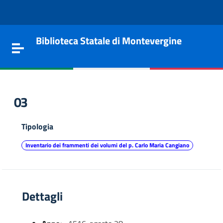
Vai al contenuto
Go to the navigation menu
Go to the footer
Biblioteca Statale di Montevergine
Toggle navigation
03
Tipologia
Inventario dei frammenti dei volumi del p. Carlo Maria Cangiano
Dettagli
e