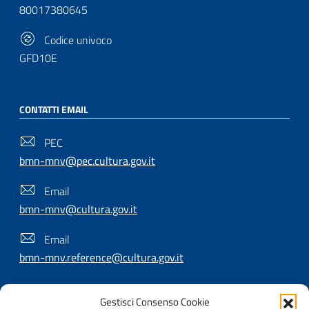
80017380645
Codice univoco
GFD10E
CONTATTI EMAIL
PEC
bmn-mnv@pec.cultura.gov.it
Email
bmn-mnv@cultura.gov.it
Email
bmn-mnv.reference@cultura.gov.it
Gestisci Consenso Cookie
SEGUICI SU