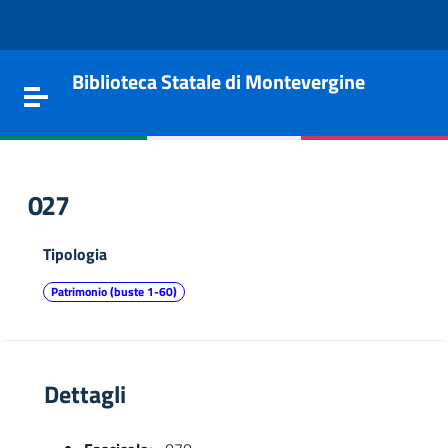
Vai al contenuto
Go to the navigation menu
Go to the footer
Biblioteca Statale di Montevergine
Toggle navigation
027
Tipologia
Patrimonio (buste 1-60)
Dettagli
e