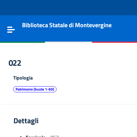
Vai al contenuto
Go to the navigation menu
Go to the footer
Biblioteca Statale di Montevergine
Toggle navigation
022
Tipologia
Patrimonio (buste 1-60)
Dettagli
e