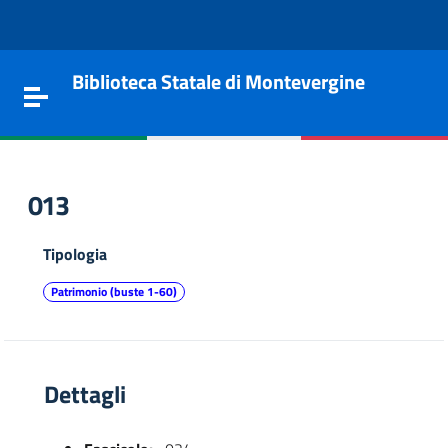
Vai al contenuto
Go to the navigation menu
Go to the footer
Biblioteca Statale di Montevergine
Toggle navigation
013
Tipologia
Patrimonio (buste 1-60)
Dettagli
e