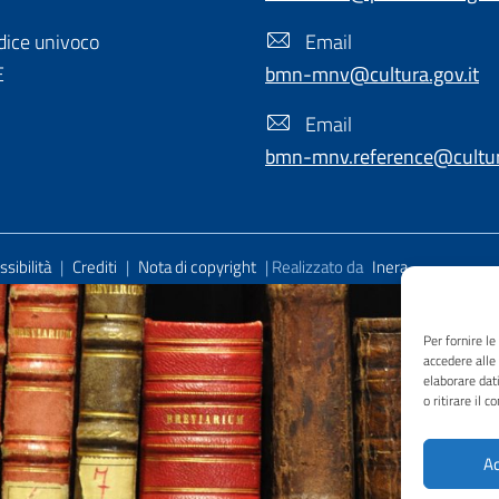
ice univoco
Email
E
bmn-mnv@cultura.gov.it
Email
bmn-mnv.reference@cultura
sibilità
|
Crediti
|
Nota di copyright
| Realizzato da
Inera
Per fornire l
accedere alle
elaborare dat
o ritirare il 
Ac