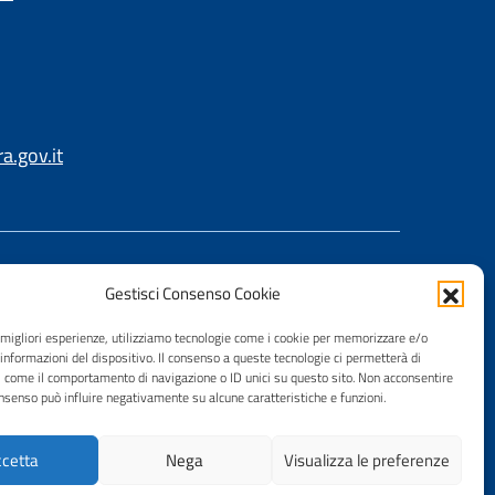
.gov.it
Gestisci Consenso Cookie
e migliori esperienze, utilizziamo tecnologie come i cookie per memorizzare e/o
 informazioni del dispositivo. Il consenso a queste tecnologie ci permetterà di
i come il comportamento di navigazione o ID unici su questo sito. Non acconsentire
consenso può influire negativamente su alcune caratteristiche e funzioni.
cetta
Nega
Visualizza le preferenze