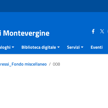
di Montevergine
aloghi
Biblioteca digitale
Servizi
Eventi
pressi_Fondo miscellaneo
008