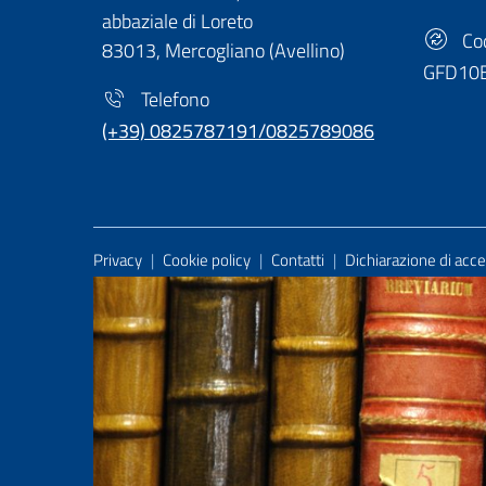
abbaziale di Loreto
Cod
83013, Mercogliano (Avellino)
GFD10
Telefono
(+39) 0825787191/0825789086
Useful Links Section
Privacy
|
Cookie policy
|
Contatti
|
Dichiarazione di acces