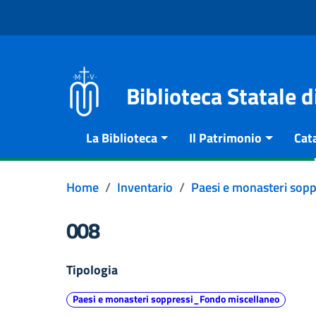
Vai al contenuto
Go to the navigation menu
Go to the footer
Biblioteca Statale 
La Biblioteca
Il Patrimonio
Cat
Home
Inventario
Paesi e monasteri sop
008
Tipologia
Paesi e monasteri soppressi_Fondo miscellaneo