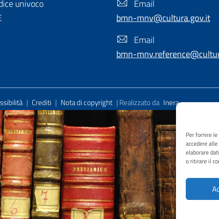
ice univoco
Email
E
bmn-mnv@cultura.gov.it
Email
bmn-mnv.reference@cultura
sibilità
|
Crediti
|
Nota di copyright
| Realizzato da
Inera
Per fornire l
accedere alle
elaborare dat
o ritirare il 
Ac