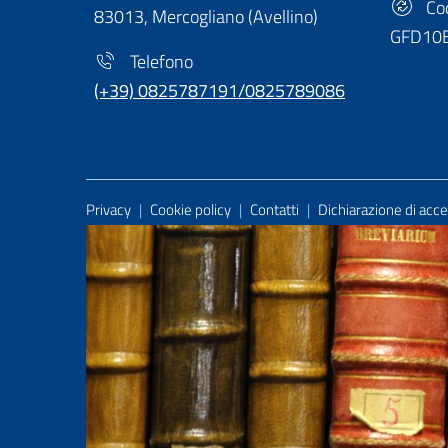
Cod
83013, Mercogliano (Avellino)
GFD10
Telefono
(+39) 0825787191/0825789086
Useful Links Section
Privacy
|
Cookie policy
|
Contatti
|
Dichiarazione di acces