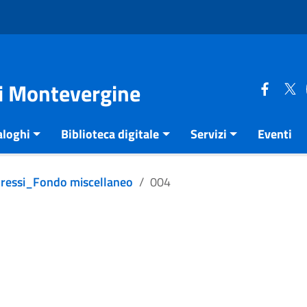
di Montevergine
aloghi
Biblioteca digitale
Servizi
Eventi
pressi_Fondo miscellaneo
004