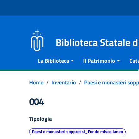
Vai al contenuto
Go to the navigation menu
Go to the footer
Biblioteca Statale 
La Biblioteca
Il Patrimonio
Cat
Home
Inventario
Paesi e monasteri sop
004
Tipologia
Paesi e monasteri soppressi_Fondo miscellaneo